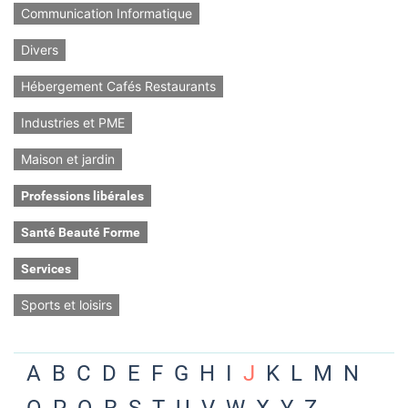
Communication Informatique
Divers
Hébergement Cafés Restaurants
Industries et PME
Maison et jardin
Professions libérales
Santé Beauté Forme
Services
Sports et loisirs
A
B
C
D
E
F
G
H
I
J
K
L
M
N