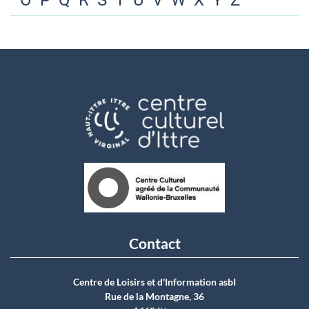
O
P
Q
R
S
T
U
V
W
X
Y
Z
Contact
Centre de Loisirs et d'Information asbI
Rue de la Montagne, 36