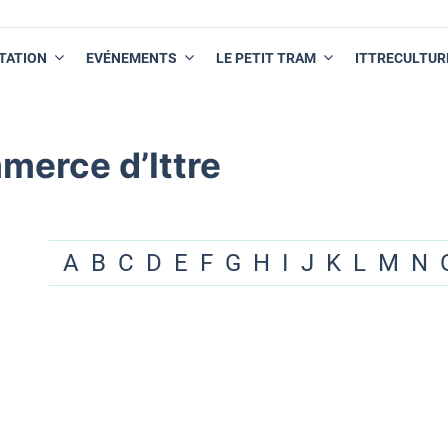
TATION
EVÉNEMENTS
LE PETIT TRAM
ITTRECULTUR
merce d’Ittre
A
B
C
D
E
F
G
H
I
J
K
L
M
N