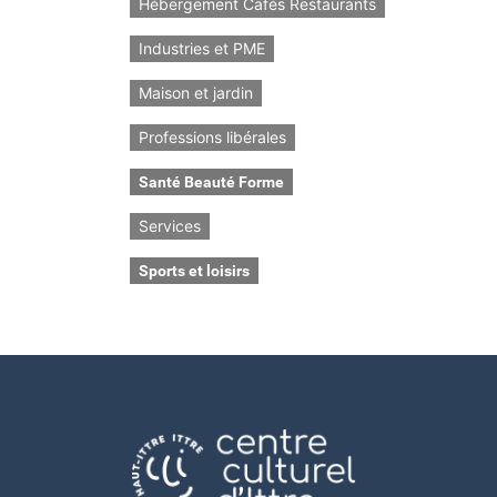
Hébergement Cafés Restaurants
Industries et PME
Maison et jardin
Professions libérales
Santé Beauté Forme
Services
Sports et loisirs