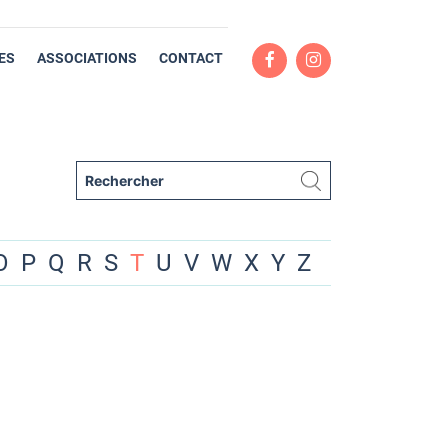
ES
ASSOCIATIONS
CONTACT
O
P
Q
R
S
T
U
V
W
X
Y
Z