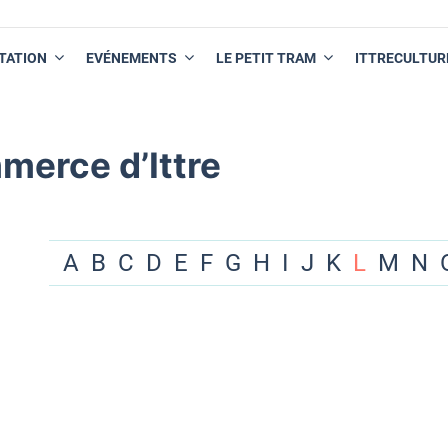
TATION
EVÉNEMENTS
LE PETIT TRAM
ITTRECULTUR
merce d’Ittre
A
B
C
D
E
F
G
H
I
J
K
L
M
N