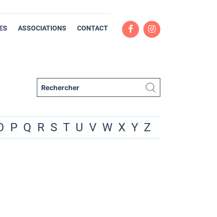
ES
ASSOCIATIONS
CONTACT
O
P
Q
R
S
T
U
V
W
X
Y
Z