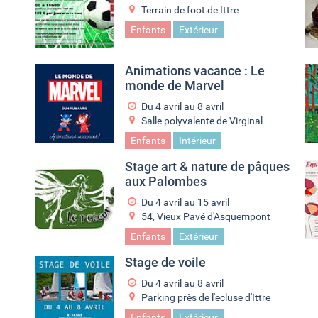
Terrain de foot de Ittre
Enfants
Extérieur
Animations vacance : Le
monde de Marvel
Du
4 avril
au
8 avril
Salle polyvalente de Virginal
Enfants
Intérieur
Stage art & nature de pâques
aux Palombes
Du
4 avril
au
15 avril
54, Vieux Pavé d'Asquempont
Enfants
Extérieur
Stage de voile
Du
4 avril
au
8 avril
Parking près de l'ecluse d'Ittre
Enfants
Extérieur