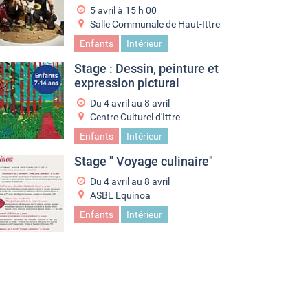
5 avril à 15
h
00
Salle Communale de Haut-Ittre
Enfants
Intérieur
Stage : Dessin, peinture et
expression pictural
Du
4 avril
au
8 avril
Centre Culturel d'Ittre
Enfants
Intérieur
Stage " Voyage culinaire"
Du
4 avril
au
8 avril
ASBL Equinoa
Enfants
Intérieur