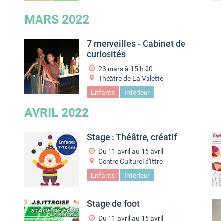
MARS 2022
7 merveilles - Cabinet de
curiosités
23 mars à 15
h
00
Théâtre de La Valette
Enfants
Intérieur
AVRIL 2022
Stage : Théâtre, créatif
Du
11 avril
au
15 avril
Centre Culturel d'Ittre
Enfants
Intérieur
Stage de foot
Du
11 avril
au
15 avril