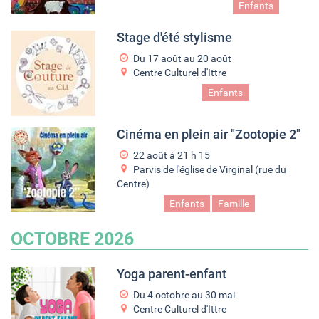
Ados
Arts plastiques
Enfants
Stage d'été stylisme
Du
17 août
au
20 août
Centre Culturel d'Ittre
Ados
Couture
Enfants
Cinéma en plein air "Zootopie 2"
22 août à 21
h
15
Parvis de l'église de Virginal (rue du
Centre)
Cinéma
Enfants
Famille
Film
OCTOBRE 2026
Yoga parent-enfant
Du
4 octobre
au
30 mai
Centre Culturel d'Ittre