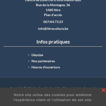
Rue de la Montagne, 36
1460 Ittre
Plan d’accès
067/64.73.23
info@ittreculture.be
Infos pratiques
L’équipe
Nos partenaires
Heures d'ouverture
Copyright CLI © |
Mentions légales
|
Conditions générales de vente
|
N°Entreprise : BE0414.742.009 |
BE50 0012 6285 4518
Notre site utilise des cookies pour améliorer
l'expérience client et l'utilisation de son site.
En continuant à surfer sur ce site, vous acceptez
les