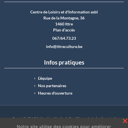
Centre de Loisirs et d'Information asbI
Rue de la Montagne, 36
1460 Ittre
Plan d’accès
067/64.73.23
info@ittreculture.be
Infos pratiques
L’équipe
Nos partenaires
Heures d'ouverture
Copyright CLI © |
Mentions légales
|
Conditions générales de vente
|
N°Entreprise : BE0414.742.009 |
BE50 0012 6285 4518
Notre site utilise des cookies pour améliorer