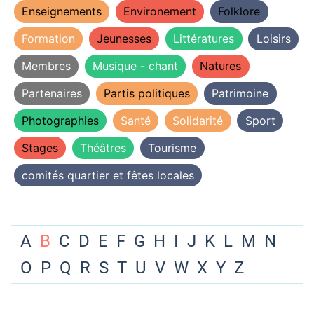
Enseignements
Environement
Folklore
Formation
Jeunesses
Littératures
Loisirs
Membres
Musique - chant
Natures
Partenaires
Partis politiques
Patrimoine
Photographies
Santé
Solidarité
Sport
Stages
Théâtres
Tourisme
comités quartier et fêtes locales
A
B
C
D
E
F
G
H
I
J
K
L
M
N
O
P
Q
R
S
T
U
V
W
X
Y
Z