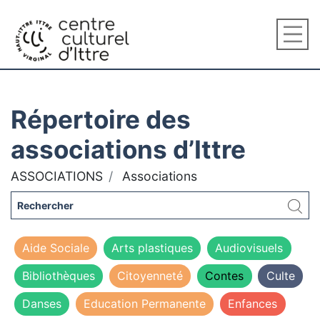
Répertoire des
associations d’Ittre
ASSOCIATIONS
Associations
Aide Sociale
Arts plastiques
Audiovisuels
Bibliothèques
Citoyenneté
Contes
Culte
Danses
Education Permanente
Enfances