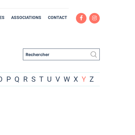
ES
ASSOCIATIONS
CONTACT
O
P
Q
R
S
T
U
V
W
X
Y
Z