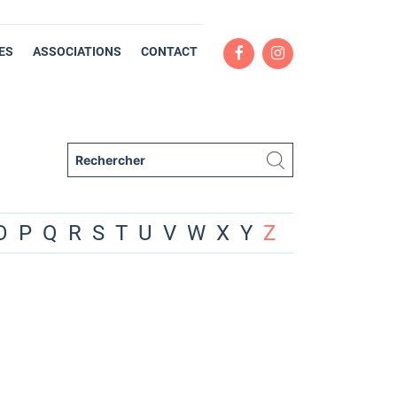
ES
ASSOCIATIONS
CONTACT
O
P
Q
R
S
T
U
V
W
X
Y
Z