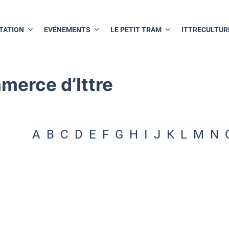
TATION
EVÉNEMENTS
LE PETIT TRAM
ITTRECULTUR
merce d’Ittre
A
B
C
D
E
F
G
H
I
J
K
L
M
N