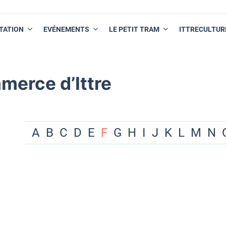
TATION
EVÉNEMENTS
LE PETIT TRAM
ITTRECULTUR
merce d’Ittre
A
B
C
D
E
F
G
H
I
J
K
L
M
N