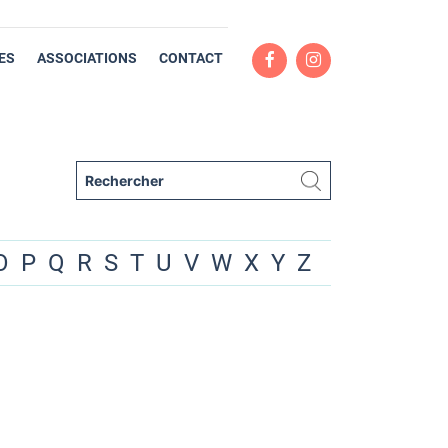
ES
ASSOCIATIONS
CONTACT
O
P
Q
R
S
T
U
V
W
X
Y
Z