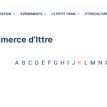
TATION
EVÉNEMENTS
LE PETIT TRAM
ITTRECULTUR
merce d’Ittre
A
B
C
D
E
F
G
H
I
J
K
L
M
N