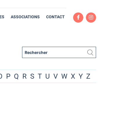
ES
ASSOCIATIONS
CONTACT
O
P
Q
R
S
T
U
V
W
X
Y
Z