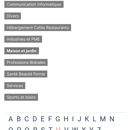
Communication Informatique
Divers
Hébergement Cafés Restaurants
Industries et PME
Maison et jardin
Professions libérales
Santé Beauté Forme
Services
Sports et loisirs
A
B
C
D
E
F
G
H
I
J
K
L
M
N