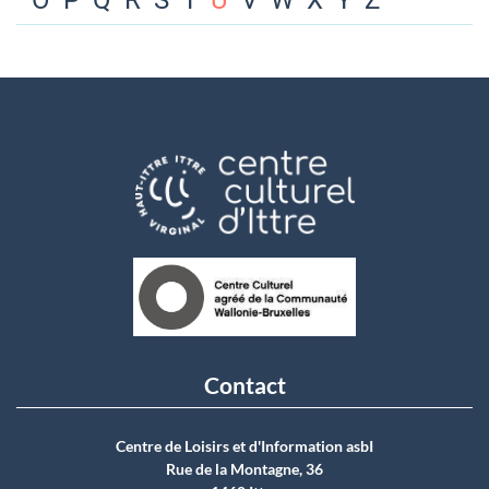
O
P
Q
R
S
T
U
V
W
X
Y
Z
Contact
Centre de Loisirs et d'Information asbI
Rue de la Montagne, 36