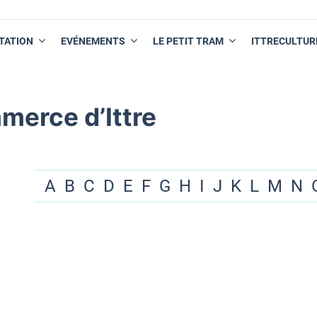
TATION
EVÉNEMENTS
LE PETIT TRAM
ITTRECULTUR
merce d’Ittre
A
B
C
D
E
F
G
H
I
J
K
L
M
N