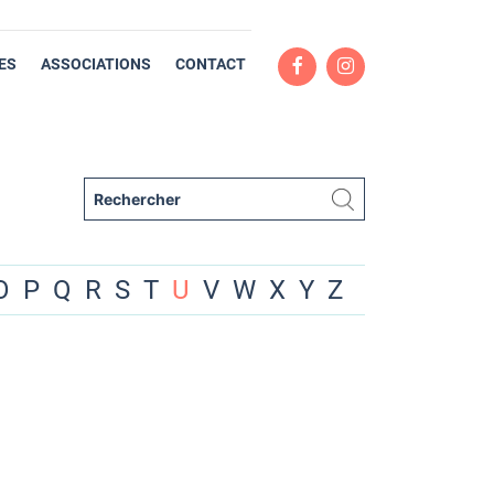
ES
ASSOCIATIONS
CONTACT
O
P
Q
R
S
T
U
V
W
X
Y
Z