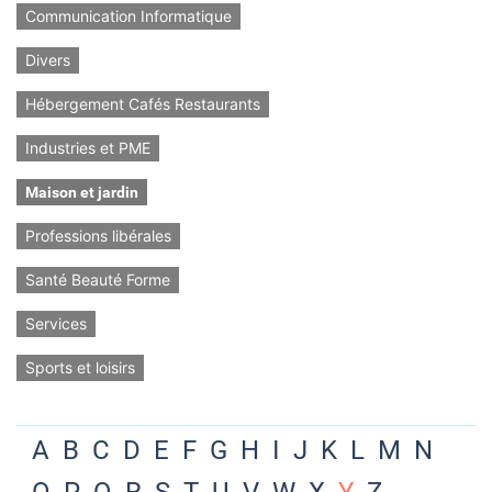
Communication Informatique
Divers
Hébergement Cafés Restaurants
Industries et PME
Maison et jardin
Professions libérales
Santé Beauté Forme
Services
Sports et loisirs
A
B
C
D
E
F
G
H
I
J
K
L
M
N