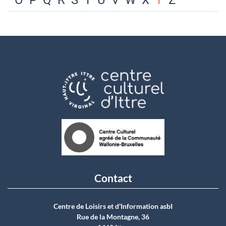
O
P
Q
R
S
T
U
V
W
X
Y
Z
Contact
Centre de Loisirs et d'Information asbI
Rue de la Montagne, 36