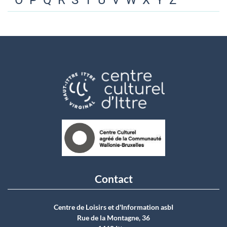
O
P
Q
R
S
T
U
V
W
X
Y
Z
Contact
Centre de Loisirs et d'Information asbI
Rue de la Montagne, 36