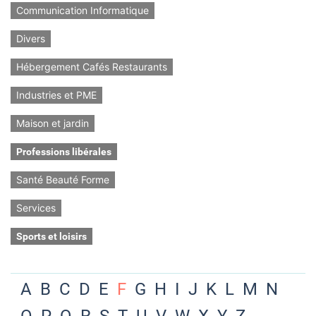
Communication Informatique
Divers
Hébergement Cafés Restaurants
Industries et PME
Maison et jardin
Professions libérales
Santé Beauté Forme
Services
Sports et loisirs
A
B
C
D
E
F
G
H
I
J
K
L
M
N