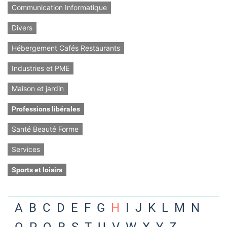
Communication Informatique
Divers
Hébergement Cafés Restaurants
Industries et PME
Maison et jardin
Professions libérales
Santé Beauté Forme
Services
Sports et loisirs
A
B
C
D
E
F
G
H
I
J
K
L
M
N