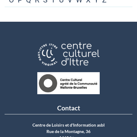
O
P
Q
R
S
T
U
V
W
X
Y
Z
Contact
Centre de Loisirs et d'Information asbI
Rue de la Montagne, 36