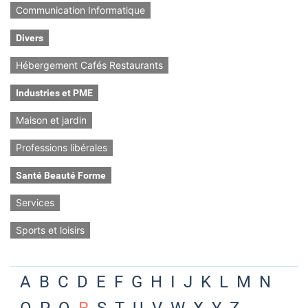
Communication Informatique
Divers
Hébergement Cafés Restaurants
Industries et PME
Maison et jardin
Professions libérales
Santé Beauté Forme
Services
Sports et loisirs
A
B
C
D
E
F
G
H
I
J
K
L
M
N