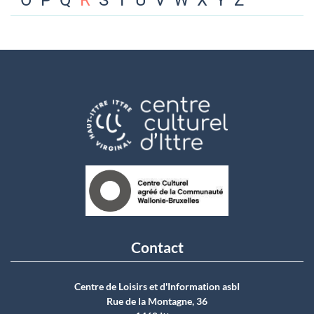
O
P
Q
R
S
T
U
V
W
X
Y
Z
Contact
Centre de Loisirs et d'Information asbI
Rue de la Montagne, 36