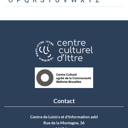
O
P
Q
R
S
T
U
V
W
X
Y
Z
Contact
Centre de Loisirs et d'Information asbI
Rue de la Montagne, 36