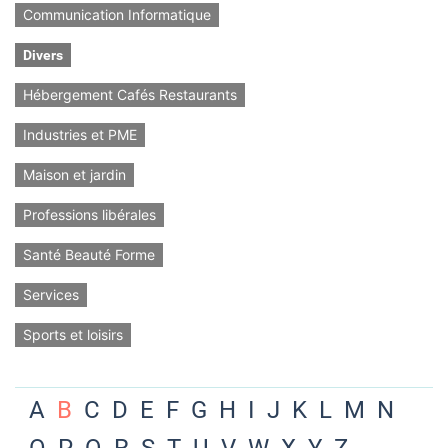
Communication Informatique
Divers
Hébergement Cafés Restaurants
Industries et PME
Maison et jardin
Professions libérales
Santé Beauté Forme
Services
Sports et loisirs
A
B
C
D
E
F
G
H
I
J
K
L
M
N