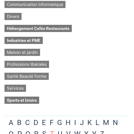
Communication Informatique
Divers
Hébergement Cafés Restaurants
Industries et PME
Maison et jardin
Professions libérales
Santé Beauté Forme
Services
Sports et loisirs
A
B
C
D
E
F
G
H
I
J
K
L
M
N