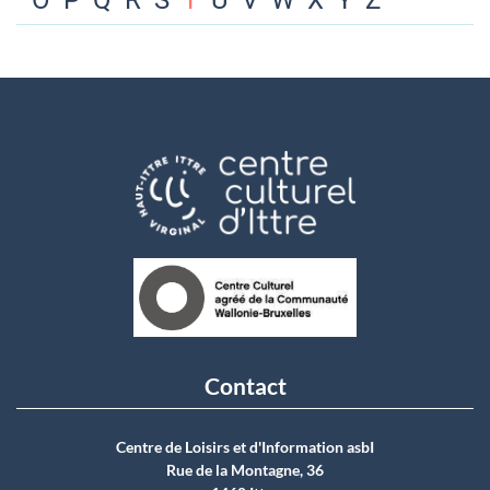
O
P
Q
R
S
T
U
V
W
X
Y
Z
Contact
Centre de Loisirs et d'Information asbI
Rue de la Montagne, 36