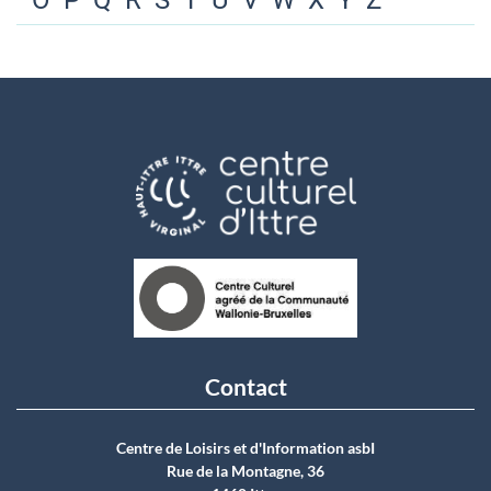
O
P
Q
R
S
T
U
V
W
X
Y
Z
Contact
Centre de Loisirs et d'Information asbI
Rue de la Montagne, 36