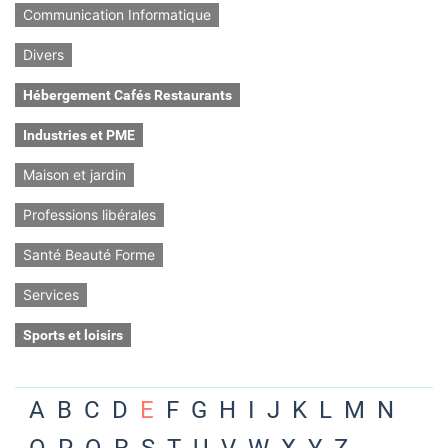
Communication Informatique
Divers
Hébergement Cafés Restaurants
Industries et PME
Maison et jardin
Professions libérales
Santé Beauté Forme
Services
Sports et loisirs
A
B
C
D
E
F
G
H
I
J
K
L
M
N