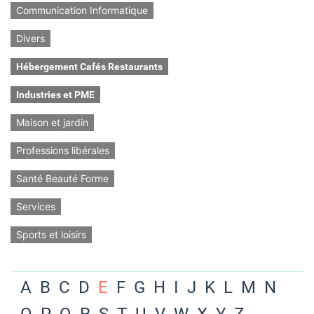
Communication Informatique
Divers
Hébergement Cafés Restaurants
Industries et PME
Maison et jardin
Professions libérales
Santé Beauté Forme
Services
Sports et loisirs
A
B
C
D
E
F
G
H
I
J
K
L
M
N