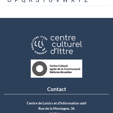
O
P
Q
R
S
T
U
V
W
X
Y
Z
Contact
Centre de Loisirs et d'Information asbI
Rue de la Montagne, 36