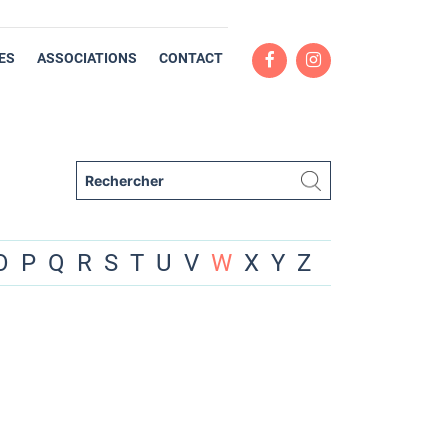
ES
ASSOCIATIONS
CONTACT
O
P
Q
R
S
T
U
V
W
X
Y
Z