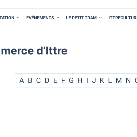
TATION
EVÉNEMENTS
LE PETIT TRAM
ITTRECULTUR
merce d’Ittre
A
B
C
D
E
F
G
H
I
J
K
L
M
N