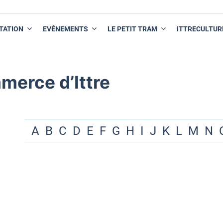
TATION
EVÉNEMENTS
LE PETIT TRAM
ITTRECULTUR
merce d’Ittre
A
B
C
D
E
F
G
H
I
J
K
L
M
N