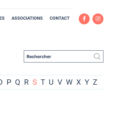
ES
ASSOCIATIONS
CONTACT
O
P
Q
R
S
T
U
V
W
X
Y
Z