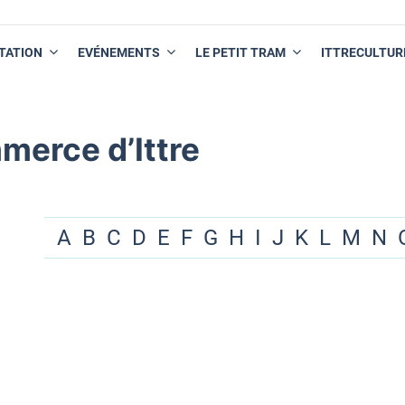
TATION
EVÉNEMENTS
LE PETIT TRAM
ITTRECULTUR
merce d’Ittre
A
B
C
D
E
F
G
H
I
J
K
L
M
N