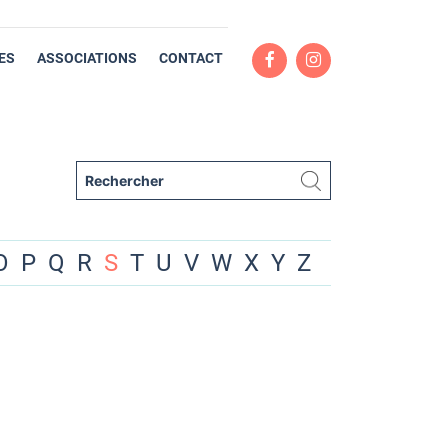
ES
ASSOCIATIONS
CONTACT
O
P
Q
R
S
T
U
V
W
X
Y
Z