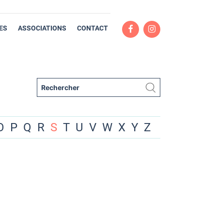
ES
ASSOCIATIONS
CONTACT
O
P
Q
R
S
T
U
V
W
X
Y
Z