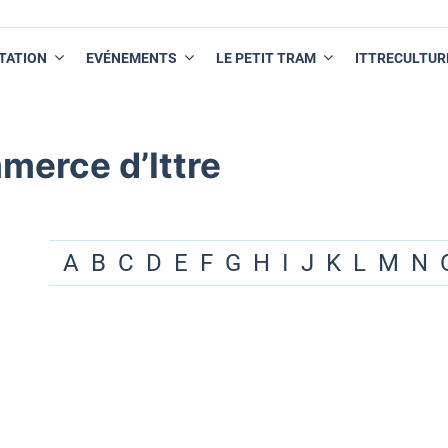
TATION
EVÉNEMENTS
LE PETIT TRAM
ITTRECULTUR
merce d’Ittre
A
B
C
D
E
F
G
H
I
J
K
L
M
N