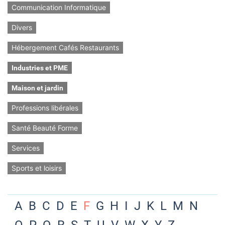
Communication Informatique
Divers
Hébergement Cafés Restaurants
Industries et PME
Maison et jardin
Professions libérales
Santé Beauté Forme
Services
Sports et loisirs
A
B
C
D
E
F
G
H
I
J
K
L
M
N