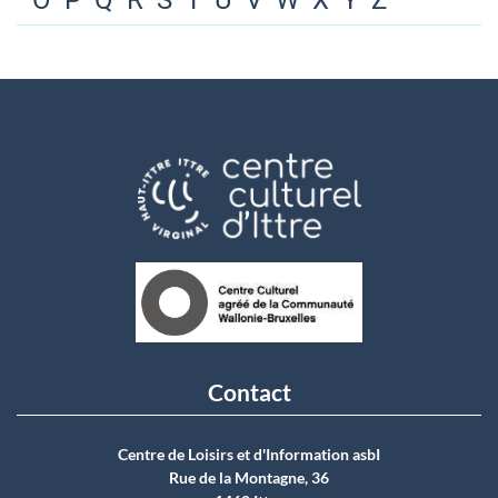
O
P
Q
R
S
T
U
V
W
X
Y
Z
Contact
Centre de Loisirs et d'Information asbI
Rue de la Montagne, 36