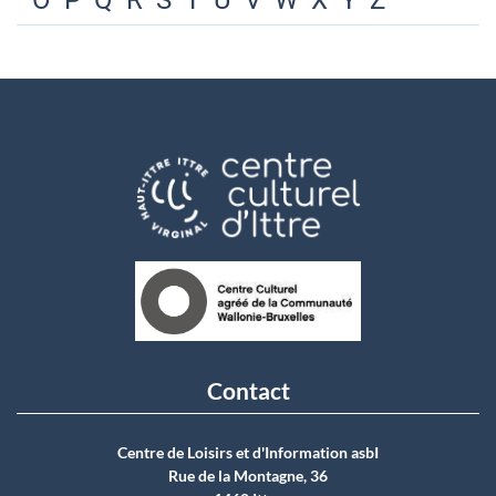
O
P
Q
R
S
T
U
V
W
X
Y
Z
Contact
Centre de Loisirs et d'Information asbI
Rue de la Montagne, 36