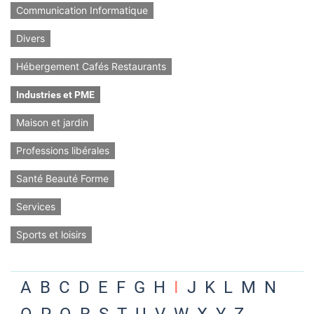
Communication Informatique
Divers
Hébergement Cafés Restaurants
Industries et PME
Maison et jardin
Professions libérales
Santé Beauté Forme
Services
Sports et loisirs
A
B
C
D
E
F
G
H
I
J
K
L
M
N