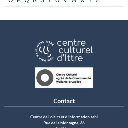
O
P
Q
R
S
T
U
V
W
X
Y
Z
Contact
Centre de Loisirs et d'Information asbI
Rue de la Montagne, 36