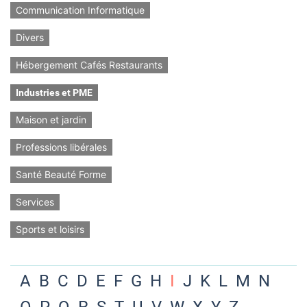
Communication Informatique
Divers
Hébergement Cafés Restaurants
Industries et PME
Maison et jardin
Professions libérales
Santé Beauté Forme
Services
Sports et loisirs
A
B
C
D
E
F
G
H
I
J
K
L
M
N