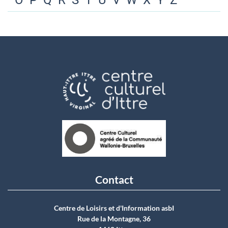
O
P
Q
R
S
T
U
V
W
X
Y
Z
Contact
Centre de Loisirs et d'Information asbI
Rue de la Montagne, 36