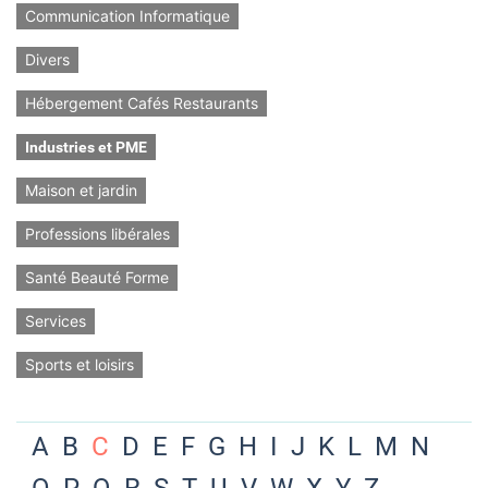
Communication Informatique
Divers
Hébergement Cafés Restaurants
Industries et PME
Maison et jardin
Professions libérales
Santé Beauté Forme
Services
Sports et loisirs
A
B
C
D
E
F
G
H
I
J
K
L
M
N