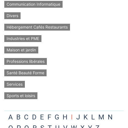
Communication Informatique
Divers
Hébergement Cafés Restaurants
Industries et PME
Maison et jardin
Professions libérales
Santé Beauté Forme
Services
Sports et loisirs
A
B
C
D
E
F
G
H
I
J
K
L
M
N