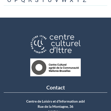
O
P
Q
R
S
T
U
V
W
X
Y
Z
Contact
Centre de Loisirs et d'Information asbI
Rue de la Montagne, 36