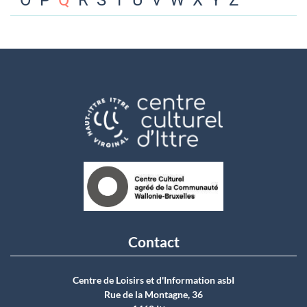
O
P
Q
R
S
T
U
V
W
X
Y
Z
Contact
Centre de Loisirs et d'Information asbI
Rue de la Montagne, 36