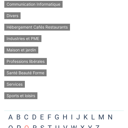
Communication Informatique
Divers
Hébergement Cafés Restaurants
Industries et PME
Maison et jardin
Professions libérales
Santé Beauté Forme
Services
Sports et loisirs
A
B
C
D
E
F
G
H
I
J
K
L
M
N