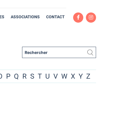
ES
ASSOCIATIONS
CONTACT
O
P
Q
R
S
T
U
V
W
X
Y
Z