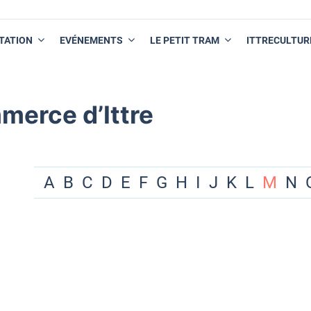
TATION
EVÉNEMENTS
LE PETIT TRAM
ITTRECULTUR
merce d’Ittre
A
B
C
D
E
F
G
H
I
J
K
L
M
N