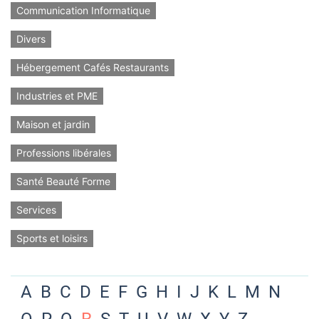
Communication Informatique
Divers
Hébergement Cafés Restaurants
Industries et PME
Maison et jardin
Professions libérales
Santé Beauté Forme
Services
Sports et loisirs
A
B
C
D
E
F
G
H
I
J
K
L
M
N