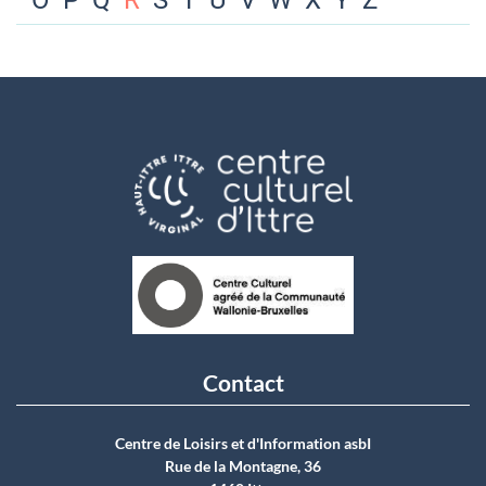
O
P
Q
R
S
T
U
V
W
X
Y
Z
Contact
Centre de Loisirs et d'Information asbI
Rue de la Montagne, 36