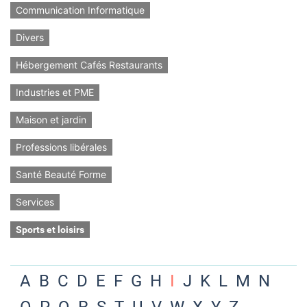
Communication Informatique
Divers
Hébergement Cafés Restaurants
Industries et PME
Maison et jardin
Professions libérales
Santé Beauté Forme
Services
Sports et loisirs
A
B
C
D
E
F
G
H
I
J
K
L
M
N