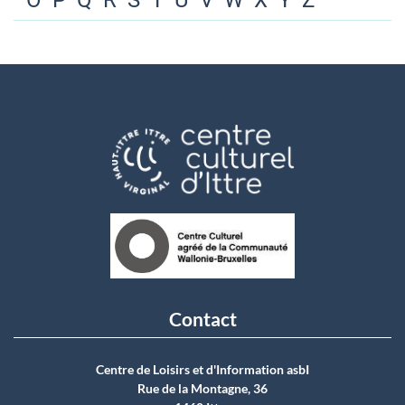
O
P
Q
R
S
T
U
V
W
X
Y
Z
Contact
Centre de Loisirs et d'Information asbI
Rue de la Montagne, 36