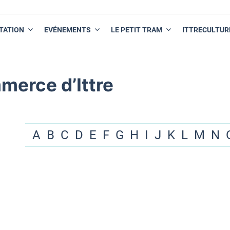
TATION
EVÉNEMENTS
LE PETIT TRAM
ITTRECULTUR
merce d’Ittre
A
B
C
D
E
F
G
H
I
J
K
L
M
N