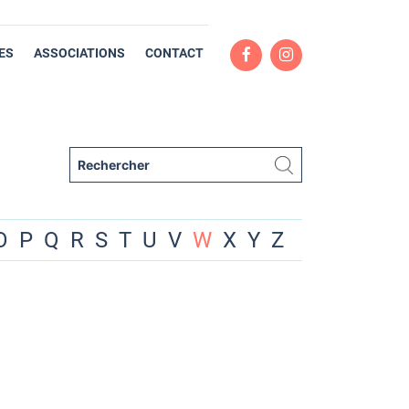
ES
ASSOCIATIONS
CONTACT
O
P
Q
R
S
T
U
V
W
X
Y
Z