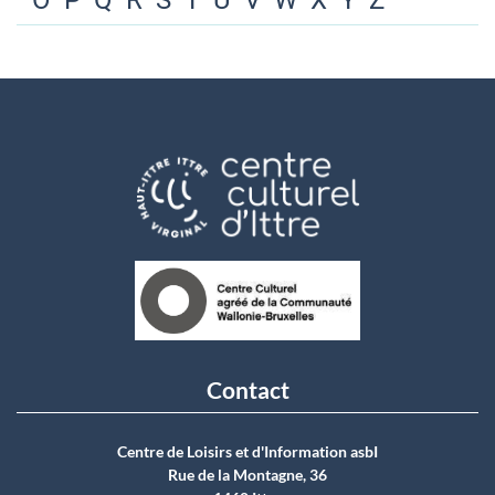
O
P
Q
R
S
T
U
V
W
X
Y
Z
Contact
Centre de Loisirs et d'Information asbI
Rue de la Montagne, 36