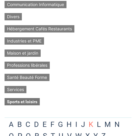
Communication Informatique
Divers
Hébergement Cafés Restaurants
Industries et PME
Maison et jardin
Professions libérales
Santé Beauté Forme
Services
Sports et loisirs
A
B
C
D
E
F
G
H
I
J
K
L
M
N