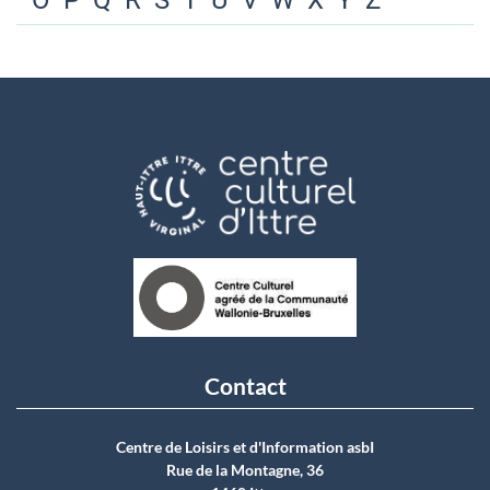
O
P
Q
R
S
T
U
V
W
X
Y
Z
Contact
Centre de Loisirs et d'Information asbI
Rue de la Montagne, 36