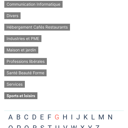
Communication Informatique
Divers
Hébergement Cafés Restaurants
Industries et PME
Maison et jardin
Professions libérales
Santé Beauté Forme
Services
Sports et loisirs
A
B
C
D
E
F
G
H
I
J
K
L
M
N