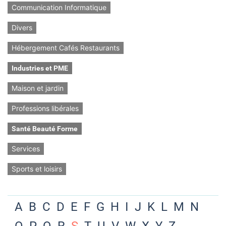
Communication Informatique
Divers
Hébergement Cafés Restaurants
Industries et PME
Maison et jardin
Professions libérales
Santé Beauté Forme
Services
Sports et loisirs
A
B
C
D
E
F
G
H
I
J
K
L
M
N