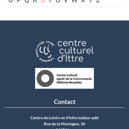
O
P
Q
R
S
T
U
V
W
X
Y
Z
Contact
Centre de Loisirs et d'Information asbI
Rue de la Montagne, 36