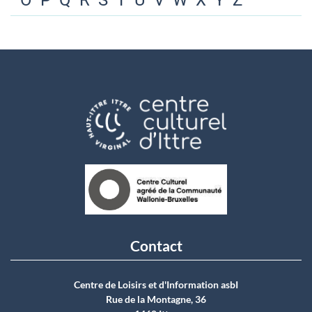
O
P
Q
R
S
T
U
V
W
X
Y
Z
Contact
Centre de Loisirs et d'Information asbI
Rue de la Montagne, 36