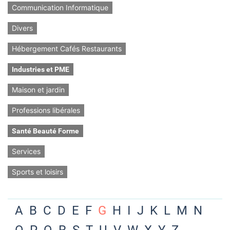
Communication Informatique
Divers
Hébergement Cafés Restaurants
Industries et PME
Maison et jardin
Professions libérales
Santé Beauté Forme
Services
Sports et loisirs
A
B
C
D
E
F
G
H
I
J
K
L
M
N