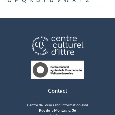
O
P
Q
R
S
T
U
V
W
X
Y
Z
Contact
Centre de Loisirs et d'Information asbI
Rue de la Montagne, 36