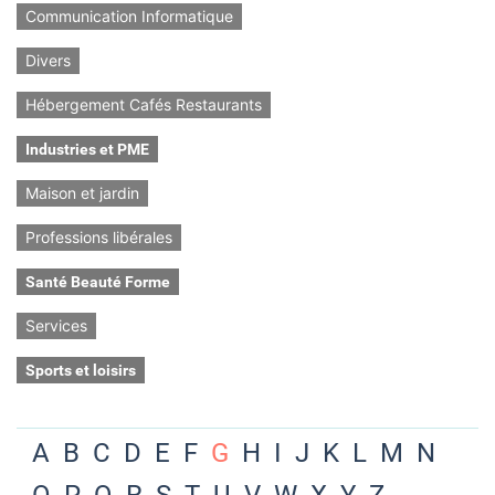
Communication Informatique
Divers
Hébergement Cafés Restaurants
Industries et PME
Maison et jardin
Professions libérales
Santé Beauté Forme
Services
Sports et loisirs
A
B
C
D
E
F
G
H
I
J
K
L
M
N