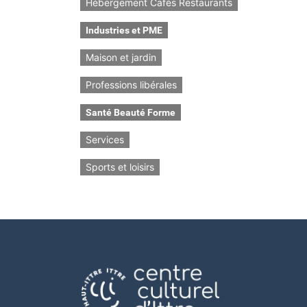
Hébergement Cafés Restaurants
Industries et PME
Maison et jardin
Professions libérales
Santé Beauté Forme
Services
Sports et loisirs