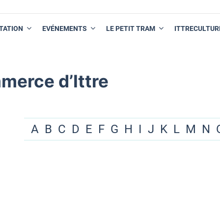
TATION
EVÉNEMENTS
LE PETIT TRAM
ITTRECULTUR
merce d’Ittre
A
B
C
D
E
F
G
H
I
J
K
L
M
N