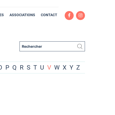
ES
ASSOCIATIONS
CONTACT
O
P
Q
R
S
T
U
V
W
X
Y
Z