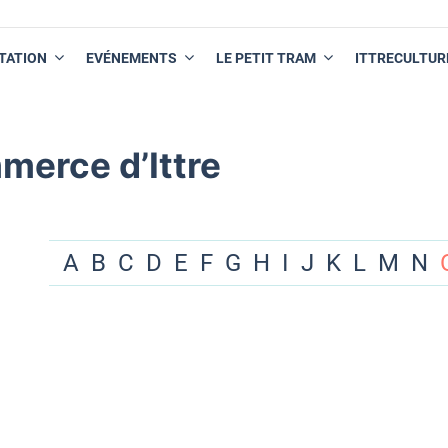
TATION
EVÉNEMENTS
LE PETIT TRAM
ITTRECULTUR
merce d’Ittre
A
B
C
D
E
F
G
H
I
J
K
L
M
N