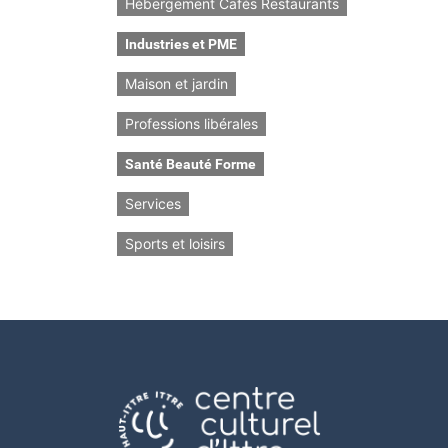
Hébergement Cafés Restaurants
Industries et PME
Maison et jardin
Professions libérales
Santé Beauté Forme
Services
Sports et loisirs