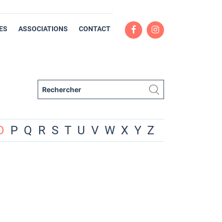
ES
ASSOCIATIONS
CONTACT
O
P
Q
R
S
T
U
V
W
X
Y
Z