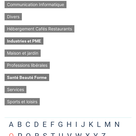
Communication Informatique
Divers
Hébergement Cafés Restaurants
Industries et PME
Maison et jardin
Professions libérales
Santé Beauté Forme
Services
Sports et loisirs
A
B
C
D
E
F
G
H
I
J
K
L
M
N