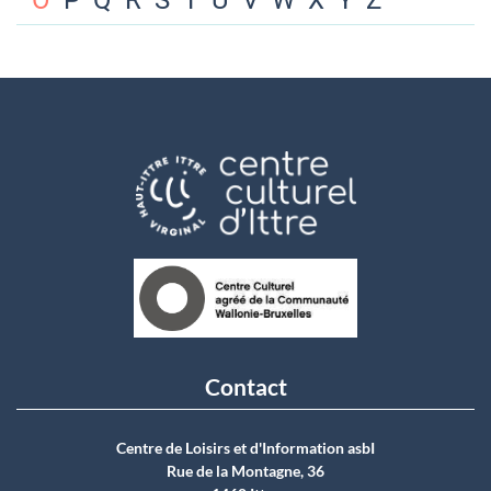
O
P
Q
R
S
T
U
V
W
X
Y
Z
Contact
Centre de Loisirs et d'Information asbI
Rue de la Montagne, 36