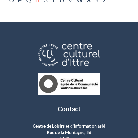
O
P
Q
R
S
T
U
V
W
X
Y
Z
Contact
Centre de Loisirs et d'Information asbI
Rue de la Montagne, 36