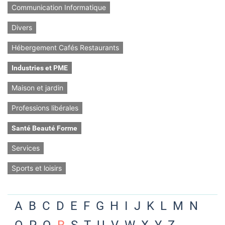
Communication Informatique
Divers
Hébergement Cafés Restaurants
Industries et PME
Maison et jardin
Professions libérales
Santé Beauté Forme
Services
Sports et loisirs
A
B
C
D
E
F
G
H
I
J
K
L
M
N