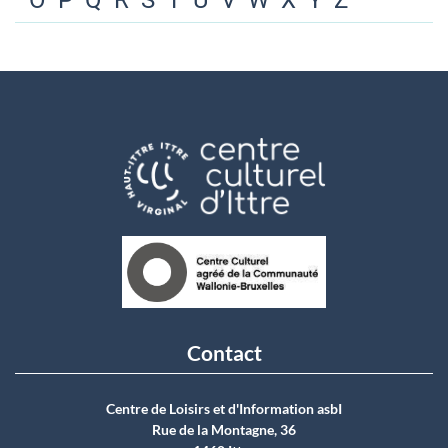
O
P
Q
R
S
T
U
V
W
X
Y
Z
Contact
Centre de Loisirs et d'Information asbI
Rue de la Montagne, 36