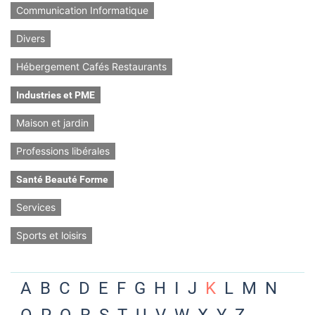
Communication Informatique
Divers
Hébergement Cafés Restaurants
Industries et PME
Maison et jardin
Professions libérales
Santé Beauté Forme
Services
Sports et loisirs
A
B
C
D
E
F
G
H
I
J
K
L
M
N