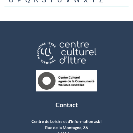
O
P
Q
R
S
T
U
V
W
X
Y
Z
Contact
Centre de Loisirs et d'Information asbI
Rue de la Montagne, 36