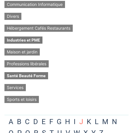
Communication Informatique
Divers
Hébergement Cafés Restaurants
Industries et PME
Maison et jardin
Professions libérales
Santé Beauté Forme
Services
Sports et loisirs
A
B
C
D
E
F
G
H
I
J
K
L
M
N