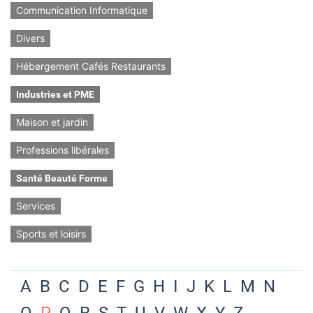
Communication Informatique
Divers
Hébergement Cafés Restaurants
Industries et PME
Maison et jardin
Professions libérales
Santé Beauté Forme
Services
Sports et loisirs
A
B
C
D
E
F
G
H
I
J
K
L
M
N