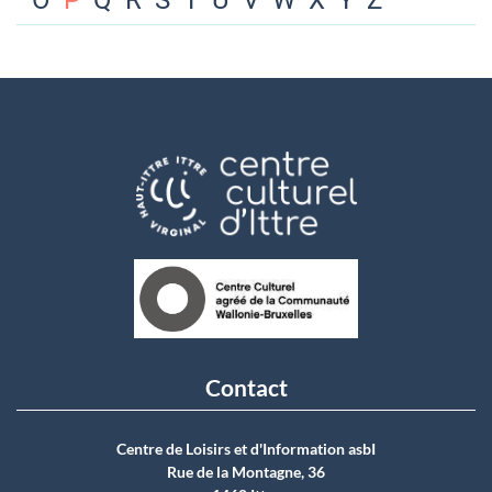
O
P
Q
R
S
T
U
V
W
X
Y
Z
Contact
Centre de Loisirs et d'Information asbI
Rue de la Montagne, 36