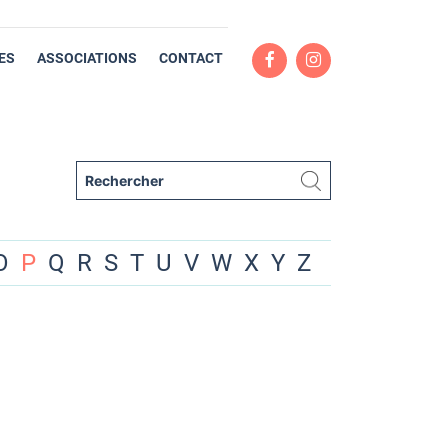
ES
ASSOCIATIONS
CONTACT
O
P
Q
R
S
T
U
V
W
X
Y
Z