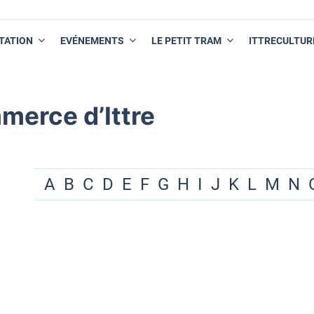
TATION
EVÉNEMENTS
LE PETIT TRAM
ITTRECULTUR
merce d’Ittre
A
B
C
D
E
F
G
H
I
J
K
L
M
N