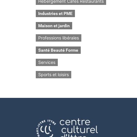
Hébergement Cafés Restaurants
Industries et PME
Maison et jardin
Professions libérales
Santé Beauté Forme
Services
Sports et loisirs