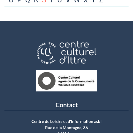
O
P
Q
R
S
T
U
V
W
X
Y
Z
Contact
Centre de Loisirs et d'Information asbI
Rue de la Montagne, 36