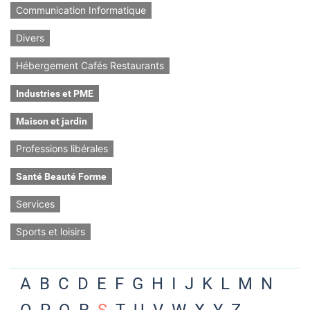
Communication Informatique
Divers
Hébergement Cafés Restaurants
Industries et PME
Maison et jardin
Professions libérales
Santé Beauté Forme
Services
Sports et loisirs
A
B
C
D
E
F
G
H
I
J
K
L
M
N