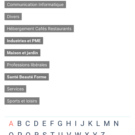
Communication Informatique
Divers
Hébergement Cafés Restaurants
Industries et PME
Maison et jardin
Professions libérales
Santé Beauté Forme
Services
Sports et loisirs
A
B
C
D
E
F
G
H
I
J
K
L
M
N